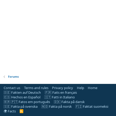
Forums
Contact us
Terms and rules
Privacy policy
Help
Home
🇩🇪 Fakten auf Deutsch
🇫🇷 Faits en français
🇪🇸 Hechos en Español
🇮🇹 Fatti in Italiano
🇧🇷 🇵🇹 Fatos em português
🇩🇰 Fakta på dansk
🇸🇪 Fakta på svenska
🇳🇴 Fakta på norsk
🇫🇮 Faktat suomeksi
🌍 Facts
R
S