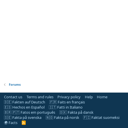
Forums
Contact us
Terms and rules
Privacy policy
Help
Home
🇩🇪 Fakten auf Deutsch
🇫🇷 Faits en français
🇪🇸 Hechos en Español
🇮🇹 Fatti in Italiano
🇧🇷 🇵🇹 Fatos em português
🇩🇰 Fakta på dansk
🇸🇪 Fakta på svenska
🇳🇴 Fakta på norsk
🇫🇮 Faktat suomeksi
🌍 Facts
R
S