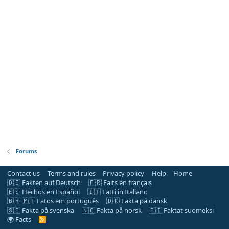
Forums
Contact us
Terms and rules
Privacy policy
Help
Home
🇩🇪 Fakten auf Deutsch
🇫🇷 Faits en français
🇪🇸 Hechos en Español
🇮🇹 Fatti in Italiano
🇧🇷 🇵🇹 Fatos em português
🇩🇰 Fakta på dansk
🇸🇪 Fakta på svenska
🇳🇴 Fakta på norsk
🇫🇮 Faktat suomeksi
🌍 Facts
R
S