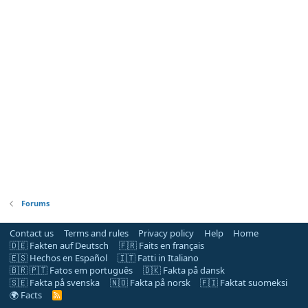
Forums
Contact us
Terms and rules
Privacy policy
Help
Home
🇩🇪 Fakten auf Deutsch
🇫🇷 Faits en français
🇪🇸 Hechos en Español
🇮🇹 Fatti in Italiano
🇧🇷 🇵🇹 Fatos em português
🇩🇰 Fakta på dansk
🇸🇪 Fakta på svenska
🇳🇴 Fakta på norsk
🇫🇮 Faktat suomeksi
🌍 Facts
R
S