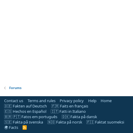
Forums
Contact us
Terms and rules
Privacy policy
Help
Home
🇩🇪 Fakten auf Deutsch
🇫🇷 Faits en français
🇪🇸 Hechos en Español
🇮🇹 Fatti in Italiano
🇧🇷 🇵🇹 Fatos em português
🇩🇰 Fakta på dansk
🇸🇪 Fakta på svenska
🇳🇴 Fakta på norsk
🇫🇮 Faktat suomeksi
🌍 Facts
R
S