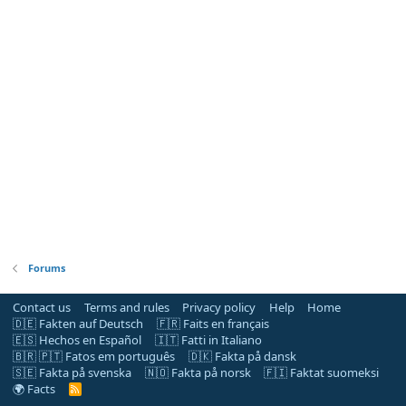
Forums
Contact us
Terms and rules
Privacy policy
Help
Home
🇩🇪 Fakten auf Deutsch
🇫🇷 Faits en français
🇪🇸 Hechos en Español
🇮🇹 Fatti in Italiano
🇧🇷 🇵🇹 Fatos em português
🇩🇰 Fakta på dansk
🇸🇪 Fakta på svenska
🇳🇴 Fakta på norsk
🇫🇮 Faktat suomeksi
🌍 Facts
R
S