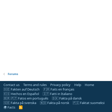
Forums
Contact us
Terms and rules
Privacy policy
Help
Home
🇩🇪 Fakten auf Deutsch
🇫🇷 Faits en français
🇪🇸 Hechos en Español
🇮🇹 Fatti in Italiano
🇧🇷 🇵🇹 Fatos em português
🇩🇰 Fakta på dansk
🇸🇪 Fakta på svenska
🇳🇴 Fakta på norsk
🇫🇮 Faktat suomeksi
🌍 Facts
R
S