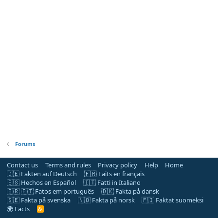
Forums
Contact us
Terms and rules
Privacy policy
Help
Home
🇩🇪 Fakten auf Deutsch
🇫🇷 Faits en français
🇪🇸 Hechos en Español
🇮🇹 Fatti in Italiano
🇧🇷 🇵🇹 Fatos em português
🇩🇰 Fakta på dansk
🇸🇪 Fakta på svenska
🇳🇴 Fakta på norsk
🇫🇮 Faktat suomeksi
🌍 Facts
R
S