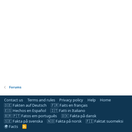
Forums
Contact us
Terms and rules
Privacy policy
Help
Home
🇩🇪 Fakten auf Deutsch
🇫🇷 Faits en français
🇪🇸 Hechos en Español
🇮🇹 Fatti in Italiano
🇧🇷 🇵🇹 Fatos em português
🇩🇰 Fakta på dansk
🇸🇪 Fakta på svenska
🇳🇴 Fakta på norsk
🇫🇮 Faktat suomeksi
🌍 Facts
R
S