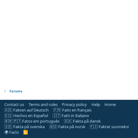
Forums
Contact us
Terms and rules
Privacy policy
Help
Home
🇩🇪 Fakten auf Deutsch
🇫🇷 Faits en français
🇪🇸 Hechos en Español
🇮🇹 Fatti in Italiano
🇧🇷 🇵🇹 Fatos em português
🇩🇰 Fakta på dansk
🇸🇪 Fakta på svenska
🇳🇴 Fakta på norsk
🇫🇮 Faktat suomeksi
🌍 Facts
R
S