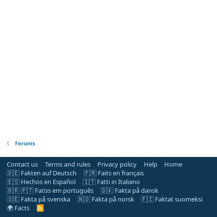
Forums
Contact us
Terms and rules
Privacy policy
Help
Home
🇩🇪 Fakten auf Deutsch
🇫🇷 Faits en français
🇪🇸 Hechos en Español
🇮🇹 Fatti in Italiano
🇧🇷 🇵🇹 Fatos em português
🇩🇰 Fakta på dansk
🇸🇪 Fakta på svenska
🇳🇴 Fakta på norsk
🇫🇮 Faktat suomeksi
🌍 Facts
R
S