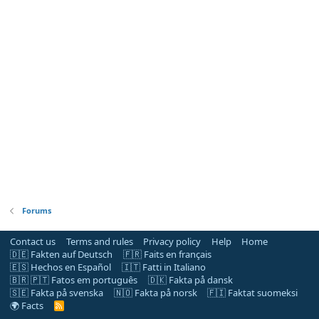
Forums
Contact us
Terms and rules
Privacy policy
Help
Home
🇩🇪 Fakten auf Deutsch
🇫🇷 Faits en français
🇪🇸 Hechos en Español
🇮🇹 Fatti in Italiano
🇧🇷 🇵🇹 Fatos em português
🇩🇰 Fakta på dansk
🇸🇪 Fakta på svenska
🇳🇴 Fakta på norsk
🇫🇮 Faktat suomeksi
🌍 Facts
R
S