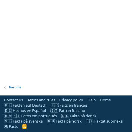
Forums
Contact us
Terms and rules
Privacy policy
Help
Home
🇩🇪 Fakten auf Deutsch
🇫🇷 Faits en français
🇪🇸 Hechos en Español
🇮🇹 Fatti in Italiano
🇧🇷 🇵🇹 Fatos em português
🇩🇰 Fakta på dansk
🇸🇪 Fakta på svenska
🇳🇴 Fakta på norsk
🇫🇮 Faktat suomeksi
🌍 Facts
R
S