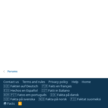
Forums
Contact us
Terms and rules
Privacy policy
Help
Home
🇩🇪 Fakten auf Deutsch
🇫🇷 Faits en français
🇪🇸 Hechos en Español
🇮🇹 Fatti in Italiano
🇧🇷 🇵🇹 Fatos em português
🇩🇰 Fakta på dansk
🇸🇪 Fakta på svenska
🇳🇴 Fakta på norsk
🇫🇮 Faktat suomeksi
🌍 Facts
R
S