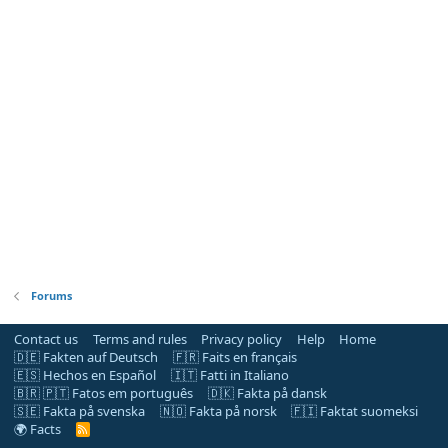
Forums
Contact us
Terms and rules
Privacy policy
Help
Home
🇩🇪 Fakten auf Deutsch
🇫🇷 Faits en français
🇪🇸 Hechos en Español
🇮🇹 Fatti in Italiano
🇧🇷 🇵🇹 Fatos em português
🇩🇰 Fakta på dansk
🇸🇪 Fakta på svenska
🇳🇴 Fakta på norsk
🇫🇮 Faktat suomeksi
🌍 Facts
R
S