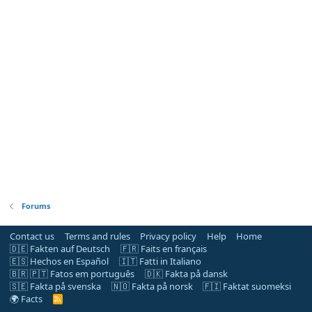
Forums
Contact us
Terms and rules
Privacy policy
Help
Home
🇩🇪 Fakten auf Deutsch
🇫🇷 Faits en français
🇪🇸 Hechos en Español
🇮🇹 Fatti in Italiano
🇧🇷 🇵🇹 Fatos em português
🇩🇰 Fakta på dansk
🇸🇪 Fakta på svenska
🇳🇴 Fakta på norsk
🇫🇮 Faktat suomeksi
🌍 Facts
R
S