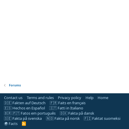
Forums
Contact us
Terms and rules
Privacy policy
Help
Home
🇩🇪 Fakten auf Deutsch
🇫🇷 Faits en français
🇪🇸 Hechos en Español
🇮🇹 Fatti in Italiano
🇧🇷 🇵🇹 Fatos em português
🇩🇰 Fakta på dansk
🇸🇪 Fakta på svenska
🇳🇴 Fakta på norsk
🇫🇮 Faktat suomeksi
🌍 Facts
R
S