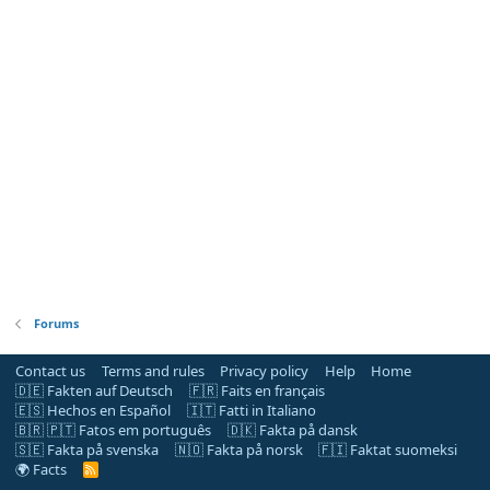
Forums
Contact us
Terms and rules
Privacy policy
Help
Home
🇩🇪 Fakten auf Deutsch
🇫🇷 Faits en français
🇪🇸 Hechos en Español
🇮🇹 Fatti in Italiano
🇧🇷 🇵🇹 Fatos em português
🇩🇰 Fakta på dansk
🇸🇪 Fakta på svenska
🇳🇴 Fakta på norsk
🇫🇮 Faktat suomeksi
🌍 Facts
R
S