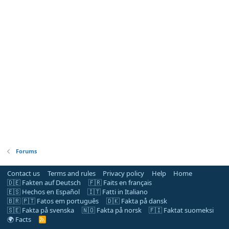
Forums
Contact us
Terms and rules
Privacy policy
Help
Home
🇩🇪 Fakten auf Deutsch
🇫🇷 Faits en français
🇪🇸 Hechos en Español
🇮🇹 Fatti in Italiano
🇧🇷 🇵🇹 Fatos em português
🇩🇰 Fakta på dansk
🇸🇪 Fakta på svenska
🇳🇴 Fakta på norsk
🇫🇮 Faktat suomeksi
🌍 Facts
R
S