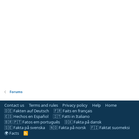
Forums
Contact us
Terms and rules
Privacy policy
Help
Home
🇩🇪 Fakten auf Deutsch
🇫🇷 Faits en français
🇪🇸 Hechos en Español
🇮🇹 Fatti in Italiano
🇧🇷 🇵🇹 Fatos em português
🇩🇰 Fakta på dansk
🇸🇪 Fakta på svenska
🇳🇴 Fakta på norsk
🇫🇮 Faktat suomeksi
🌍 Facts
R
S