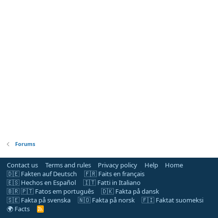
Forums
Contact us
Terms and rules
Privacy policy
Help
Home
🇩🇪 Fakten auf Deutsch
🇫🇷 Faits en français
🇪🇸 Hechos en Español
🇮🇹 Fatti in Italiano
🇧🇷 🇵🇹 Fatos em português
🇩🇰 Fakta på dansk
🇸🇪 Fakta på svenska
🇳🇴 Fakta på norsk
🇫🇮 Faktat suomeksi
🌍 Facts
R
S