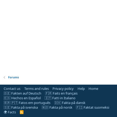
Forums
Contact us
Terms and rules
Privacy policy
Help
Home
🇩🇪 Fakten auf Deutsch
🇫🇷 Faits en français
🇪🇸 Hechos en Español
🇮🇹 Fatti in Italiano
🇧🇷 🇵🇹 Fatos em português
🇩🇰 Fakta på dansk
🇸🇪 Fakta på svenska
🇳🇴 Fakta på norsk
🇫🇮 Faktat suomeksi
🌍 Facts
R
S