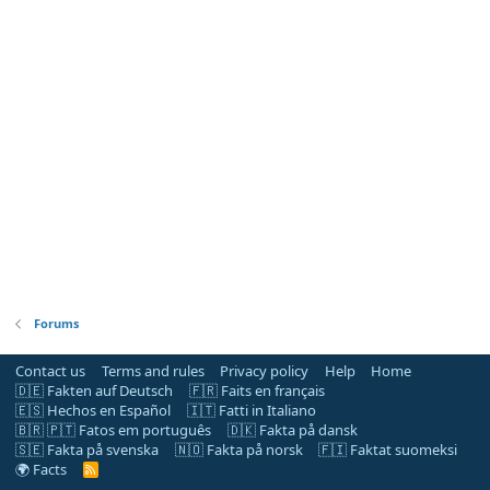
Forums
Contact us
Terms and rules
Privacy policy
Help
Home
🇩🇪 Fakten auf Deutsch
🇫🇷 Faits en français
🇪🇸 Hechos en Español
🇮🇹 Fatti in Italiano
🇧🇷 🇵🇹 Fatos em português
🇩🇰 Fakta på dansk
🇸🇪 Fakta på svenska
🇳🇴 Fakta på norsk
🇫🇮 Faktat suomeksi
🌍 Facts
R
S