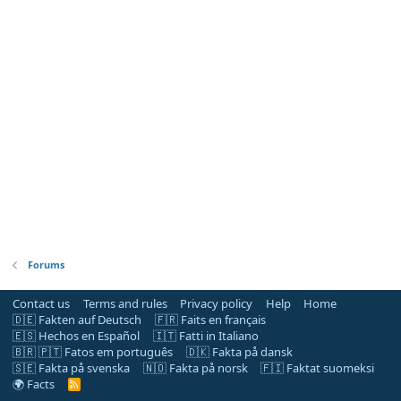
Forums
Contact us
Terms and rules
Privacy policy
Help
Home
🇩🇪 Fakten auf Deutsch
🇫🇷 Faits en français
🇪🇸 Hechos en Español
🇮🇹 Fatti in Italiano
🇧🇷 🇵🇹 Fatos em português
🇩🇰 Fakta på dansk
🇸🇪 Fakta på svenska
🇳🇴 Fakta på norsk
🇫🇮 Faktat suomeksi
🌍 Facts
R
S