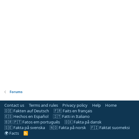
Forums
Contact us
Terms and rules
Privacy policy
Help
Home
🇩🇪 Fakten auf Deutsch
🇫🇷 Faits en français
🇪🇸 Hechos en Español
🇮🇹 Fatti in Italiano
🇧🇷 🇵🇹 Fatos em português
🇩🇰 Fakta på dansk
🇸🇪 Fakta på svenska
🇳🇴 Fakta på norsk
🇫🇮 Faktat suomeksi
🌍 Facts
R
S