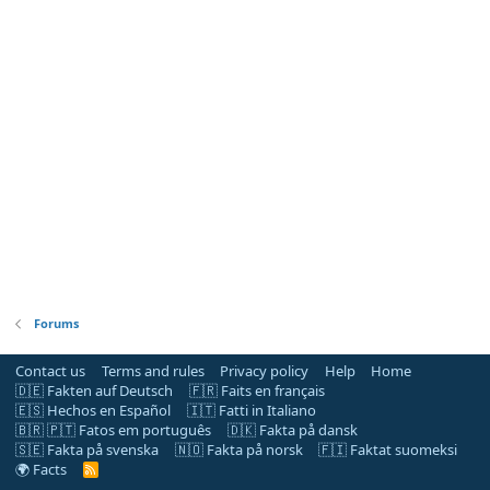
Forums
Contact us
Terms and rules
Privacy policy
Help
Home
🇩🇪 Fakten auf Deutsch
🇫🇷 Faits en français
🇪🇸 Hechos en Español
🇮🇹 Fatti in Italiano
🇧🇷 🇵🇹 Fatos em português
🇩🇰 Fakta på dansk
🇸🇪 Fakta på svenska
🇳🇴 Fakta på norsk
🇫🇮 Faktat suomeksi
🌍 Facts
R
S