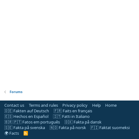
Forums
Contact us
Terms and rules
Privacy policy
Help
Home
🇩🇪 Fakten auf Deutsch
🇫🇷 Faits en français
🇪🇸 Hechos en Español
🇮🇹 Fatti in Italiano
🇧🇷 🇵🇹 Fatos em português
🇩🇰 Fakta på dansk
🇸🇪 Fakta på svenska
🇳🇴 Fakta på norsk
🇫🇮 Faktat suomeksi
🌍 Facts
R
S