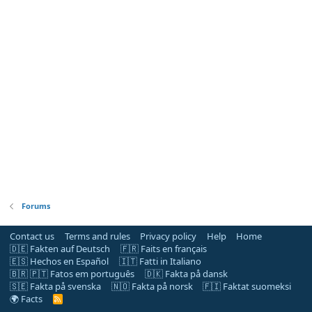
Forums
Contact us
Terms and rules
Privacy policy
Help
Home
🇩🇪 Fakten auf Deutsch
🇫🇷 Faits en français
🇪🇸 Hechos en Español
🇮🇹 Fatti in Italiano
🇧🇷 🇵🇹 Fatos em português
🇩🇰 Fakta på dansk
🇸🇪 Fakta på svenska
🇳🇴 Fakta på norsk
🇫🇮 Faktat suomeksi
🌍 Facts
R
S