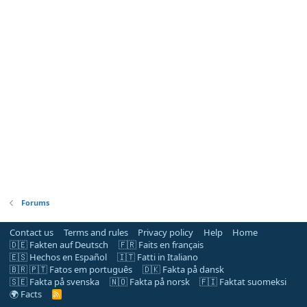
Forums
Contact us
Terms and rules
Privacy policy
Help
Home
🇩🇪 Fakten auf Deutsch
🇫🇷 Faits en français
🇪🇸 Hechos en Español
🇮🇹 Fatti in Italiano
🇧🇷 🇵🇹 Fatos em português
🇩🇰 Fakta på dansk
🇸🇪 Fakta på svenska
🇳🇴 Fakta på norsk
🇫🇮 Faktat suomeksi
🌍 Facts
R
S