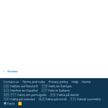
Forums
Contact us
Terms and rules
Privacy policy
Help
Home
🇩🇪 Fakten auf Deutsch
🇫🇷 Faits en français
🇪🇸 Hechos en Español
🇮🇹 Fatti in Italiano
🇧🇷 🇵🇹 Fatos em português
🇩🇰 Fakta på dansk
🇸🇪 Fakta på svenska
🇳🇴 Fakta på norsk
🇫🇮 Faktat suomeksi
🌍 Facts
R
S