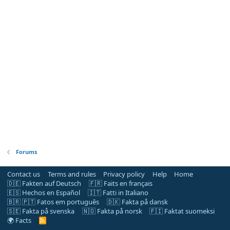
Forums
Contact us
Terms and rules
Privacy policy
Help
Home
🇩🇪 Fakten auf Deutsch
🇫🇷 Faits en français
🇪🇸 Hechos en Español
🇮🇹 Fatti in Italiano
🇧🇷 🇵🇹 Fatos em português
🇩🇰 Fakta på dansk
🇸🇪 Fakta på svenska
🇳🇴 Fakta på norsk
🇫🇮 Faktat suomeksi
🌍 Facts
R
S