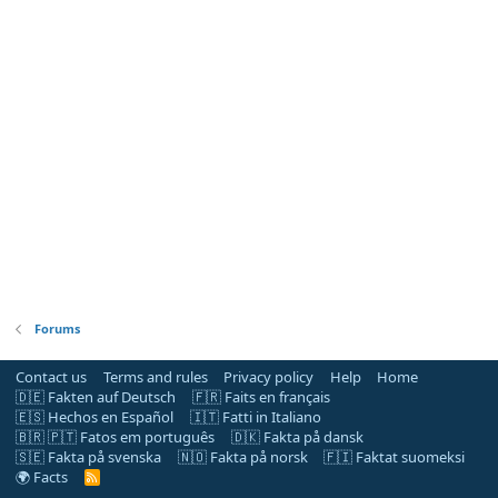
Forums
Contact us
Terms and rules
Privacy policy
Help
Home
🇩🇪 Fakten auf Deutsch
🇫🇷 Faits en français
🇪🇸 Hechos en Español
🇮🇹 Fatti in Italiano
🇧🇷 🇵🇹 Fatos em português
🇩🇰 Fakta på dansk
🇸🇪 Fakta på svenska
🇳🇴 Fakta på norsk
🇫🇮 Faktat suomeksi
🌍 Facts
R
S