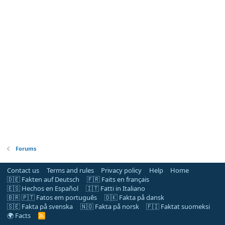
Forums
Contact us
Terms and rules
Privacy policy
Help
Home
🇩🇪 Fakten auf Deutsch
🇫🇷 Faits en français
🇪🇸 Hechos en Español
🇮🇹 Fatti in Italiano
🇧🇷 🇵🇹 Fatos em português
🇩🇰 Fakta på dansk
🇸🇪 Fakta på svenska
🇳🇴 Fakta på norsk
🇫🇮 Faktat suomeksi
🌍 Facts
R
S