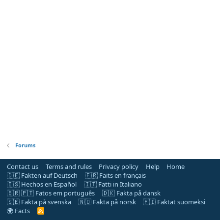
Forums
Contact us
Terms and rules
Privacy policy
Help
Home
🇩🇪 Fakten auf Deutsch
🇫🇷 Faits en français
🇪🇸 Hechos en Español
🇮🇹 Fatti in Italiano
🇧🇷 🇵🇹 Fatos em português
🇩🇰 Fakta på dansk
🇸🇪 Fakta på svenska
🇳🇴 Fakta på norsk
🇫🇮 Faktat suomeksi
🌍 Facts
R
S