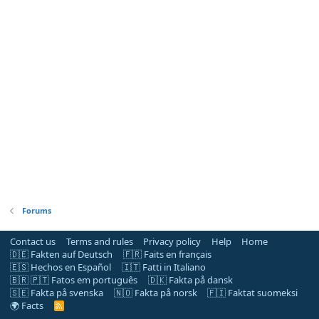
Forums
Contact us
Terms and rules
Privacy policy
Help
Home
🇩🇪 Fakten auf Deutsch
🇫🇷 Faits en français
🇪🇸 Hechos en Español
🇮🇹 Fatti in Italiano
🇧🇷 🇵🇹 Fatos em português
🇩🇰 Fakta på dansk
🇸🇪 Fakta på svenska
🇳🇴 Fakta på norsk
🇫🇮 Faktat suomeksi
🌍 Facts
R
S