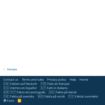
Forums
Contact us
Terms and rules
Privacy policy
Help
Home
🇩🇪 Fakten auf Deutsch
🇫🇷 Faits en français
🇪🇸 Hechos en Español
🇮🇹 Fatti in Italiano
🇧🇷 🇵🇹 Fatos em português
🇩🇰 Fakta på dansk
🇸🇪 Fakta på svenska
🇳🇴 Fakta på norsk
🇫🇮 Faktat suomeksi
🌍 Facts
R
S