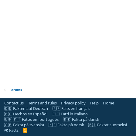
Forums
Contact us
Terms and rules
Privacy policy
Help
Home
🇩🇪 Fakten auf Deutsch
🇫🇷 Faits en français
🇪🇸 Hechos en Español
🇮🇹 Fatti in Italiano
🇧🇷 🇵🇹 Fatos em português
🇩🇰 Fakta på dansk
🇸🇪 Fakta på svenska
🇳🇴 Fakta på norsk
🇫🇮 Faktat suomeksi
🌍 Facts
R
S