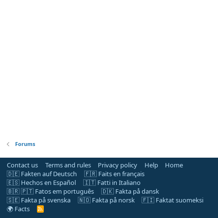
Forums
Contact us
Terms and rules
Privacy policy
Help
Home
🇩🇪 Fakten auf Deutsch
🇫🇷 Faits en français
🇪🇸 Hechos en Español
🇮🇹 Fatti in Italiano
🇧🇷 🇵🇹 Fatos em português
🇩🇰 Fakta på dansk
🇸🇪 Fakta på svenska
🇳🇴 Fakta på norsk
🇫🇮 Faktat suomeksi
🌍 Facts
R
S