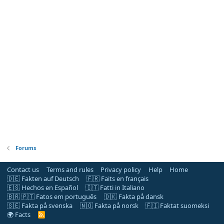
Forums
Contact us
Terms and rules
Privacy policy
Help
Home
🇩🇪 Fakten auf Deutsch
🇫🇷 Faits en français
🇪🇸 Hechos en Español
🇮🇹 Fatti in Italiano
🇧🇷 🇵🇹 Fatos em português
🇩🇰 Fakta på dansk
🇸🇪 Fakta på svenska
🇳🇴 Fakta på norsk
🇫🇮 Faktat suomeksi
🌍 Facts
R
S