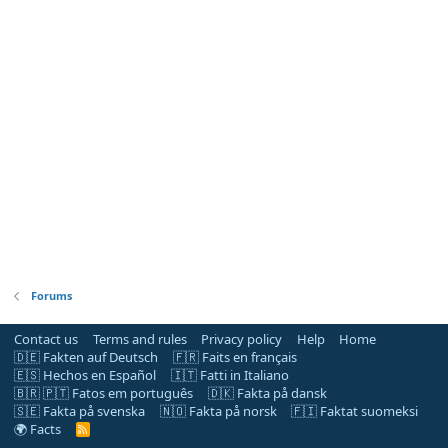
Forums
Contact us
Terms and rules
Privacy policy
Help
Home
🇩🇪 Fakten auf Deutsch
🇫🇷 Faits en français
🇪🇸 Hechos en Español
🇮🇹 Fatti in Italiano
🇧🇷 🇵🇹 Fatos em português
🇩🇰 Fakta på dansk
🇸🇪 Fakta på svenska
🇳🇴 Fakta på norsk
🇫🇮 Faktat suomeksi
🌍 Facts
R
S