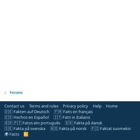
Forums
Contact us
Terms and rules
Privacy policy
Help
Home
🇩🇪 Fakten auf Deutsch
🇫🇷 Faits en français
🇪🇸 Hechos en Español
🇮🇹 Fatti in Italiano
🇧🇷 🇵🇹 Fatos em português
🇩🇰 Fakta på dansk
🇸🇪 Fakta på svenska
🇳🇴 Fakta på norsk
🇫🇮 Faktat suomeksi
🌍 Facts
R
S