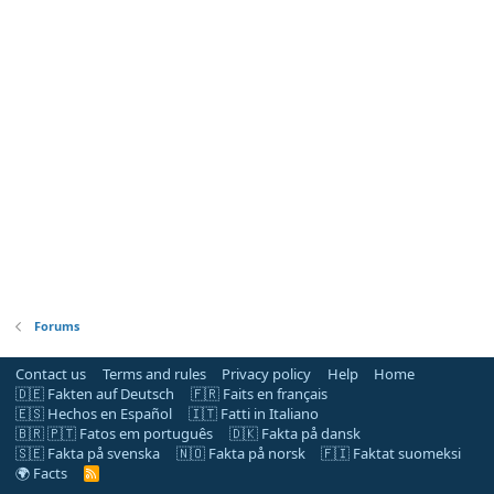
Forums
Contact us
Terms and rules
Privacy policy
Help
Home
🇩🇪 Fakten auf Deutsch
🇫🇷 Faits en français
🇪🇸 Hechos en Español
🇮🇹 Fatti in Italiano
🇧🇷 🇵🇹 Fatos em português
🇩🇰 Fakta på dansk
🇸🇪 Fakta på svenska
🇳🇴 Fakta på norsk
🇫🇮 Faktat suomeksi
🌍 Facts
R
S