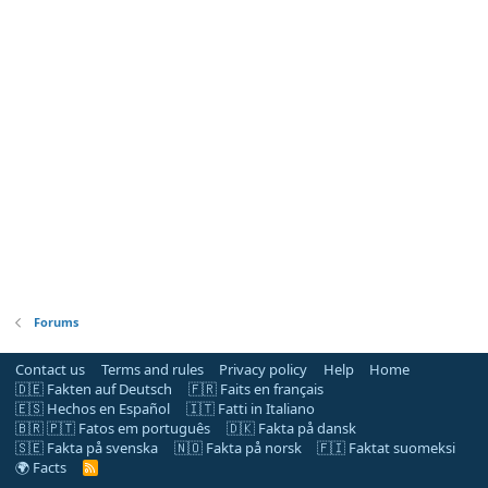
Forums
Contact us
Terms and rules
Privacy policy
Help
Home
🇩🇪 Fakten auf Deutsch
🇫🇷 Faits en français
🇪🇸 Hechos en Español
🇮🇹 Fatti in Italiano
🇧🇷 🇵🇹 Fatos em português
🇩🇰 Fakta på dansk
🇸🇪 Fakta på svenska
🇳🇴 Fakta på norsk
🇫🇮 Faktat suomeksi
🌍 Facts
R
S