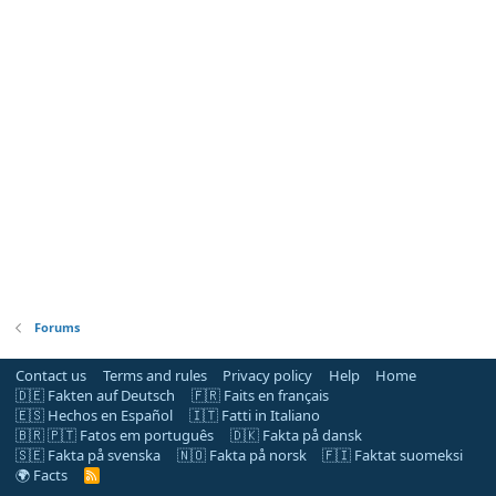
Forums
Contact us
Terms and rules
Privacy policy
Help
Home
🇩🇪 Fakten auf Deutsch
🇫🇷 Faits en français
🇪🇸 Hechos en Español
🇮🇹 Fatti in Italiano
🇧🇷 🇵🇹 Fatos em português
🇩🇰 Fakta på dansk
🇸🇪 Fakta på svenska
🇳🇴 Fakta på norsk
🇫🇮 Faktat suomeksi
🌍 Facts
R
S