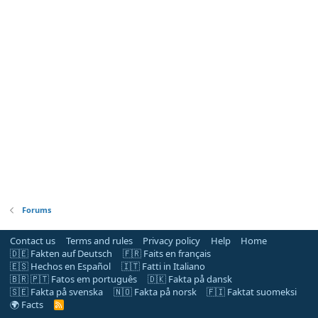
Forums
Contact us
Terms and rules
Privacy policy
Help
Home
🇩🇪 Fakten auf Deutsch
🇫🇷 Faits en français
🇪🇸 Hechos en Español
🇮🇹 Fatti in Italiano
🇧🇷 🇵🇹 Fatos em português
🇩🇰 Fakta på dansk
🇸🇪 Fakta på svenska
🇳🇴 Fakta på norsk
🇫🇮 Faktat suomeksi
🌍 Facts
R
S