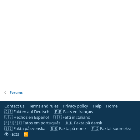
Forums
Contact us
Terms and rules
Privacy policy
Help
Home
🇩🇪 Fakten auf Deutsch
🇫🇷 Faits en français
🇪🇸 Hechos en Español
🇮🇹 Fatti in Italiano
🇧🇷 🇵🇹 Fatos em português
🇩🇰 Fakta på dansk
🇸🇪 Fakta på svenska
🇳🇴 Fakta på norsk
🇫🇮 Faktat suomeksi
🌍 Facts
R
S