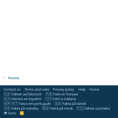
Forums
Contact us
Terms and rules
Privacy policy
Help
Home
🇩🇪 Fakten auf Deutsch
🇫🇷 Faits en français
🇪🇸 Hechos en Español
🇮🇹 Fatti in Italiano
🇧🇷 🇵🇹 Fatos em português
🇩🇰 Fakta på dansk
🇸🇪 Fakta på svenska
🇳🇴 Fakta på norsk
🇫🇮 Faktat suomeksi
🌍 Facts
R
S