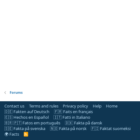
Forums
Contact us
Terms and rules
Privacy policy
Help
Home
🇩🇪 Fakten auf Deutsch
🇫🇷 Faits en français
🇪🇸 Hechos en Español
🇮🇹 Fatti in Italiano
🇧🇷 🇵🇹 Fatos em português
🇩🇰 Fakta på dansk
🇸🇪 Fakta på svenska
🇳🇴 Fakta på norsk
🇫🇮 Faktat suomeksi
🌍 Facts
R
S