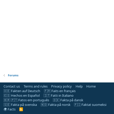
Forums
Contact us
Terms and rules
Privacy policy
Help
Home
🇩🇪 Fakten auf Deutsch
🇫🇷 Faits en français
🇪🇸 Hechos en Español
🇮🇹 Fatti in Italiano
🇧🇷 🇵🇹 Fatos em português
🇩🇰 Fakta på dansk
🇸🇪 Fakta på svenska
🇳🇴 Fakta på norsk
🇫🇮 Faktat suomeksi
🌍 Facts
R
S