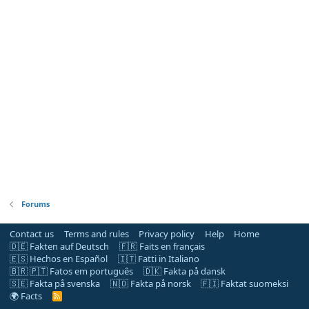
Forums
Contact us
Terms and rules
Privacy policy
Help
Home
🇩🇪 Fakten auf Deutsch
🇫🇷 Faits en français
🇪🇸 Hechos en Español
🇮🇹 Fatti in Italiano
🇧🇷 🇵🇹 Fatos em português
🇩🇰 Fakta på dansk
🇸🇪 Fakta på svenska
🇳🇴 Fakta på norsk
🇫🇮 Faktat suomeksi
🌍 Facts
R
S